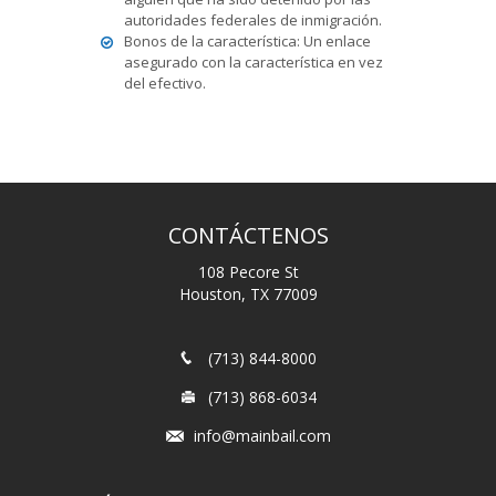
autoridades federales de inmigración.
Bonos de la característica: Un enlace
asegurado con la característica en vez
del efectivo.
CONTÁCTENOS
108 Pecore St
Houston, TX 77009
(713) 844-8000
(713) 868-6034
info@mainbail.com